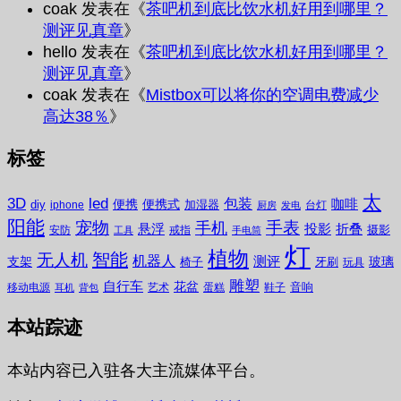
coak
发表在《
茶吧机到底比饮水机好用到哪里？
测评见真章
》
hello
发表在《
茶吧机到底比饮水机好用到哪里？
测评见真章
》
coak
发表在《
Mistbox可以将你的空调电费减少
高达38％
》
标签
太
3D
led
包装
咖啡
便携
便携式
diy
加湿器
iphone
台灯
厨房
发电
阳能
宠物
手表
手机
悬浮
投影
折叠
摄影
安防
戒指
工具
手电筒
灯
植物
无人机
智能
机器人
测评
支架
玻璃
椅子
牙刷
玩具
雕塑
自行车
花盆
音响
移动电源
艺术
蛋糕
鞋子
耳机
背包
本站踪迹
本站内容已入驻各大主流媒体平台。