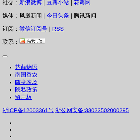
社交：
新浪微博
|
豆瓣小站
|
花瓣网
媒体：凤凰新闻 |
今日头条
| 腾讯新闻
订阅：
微信订阅号
|
RSS
联系：
苔藓物语
南国香农
随身农场
隐私政策
留言板
浙ICP备12003361号
浙公网安备:33022502000295