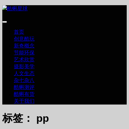
跳
至
内
容
首页
创意酷玩
新奇概念
节能环保
艺术欣赏
摄影美学
人文生态
杂七杂八
酷蝌测评
酷蝌有货
关于我们
标签：
pp