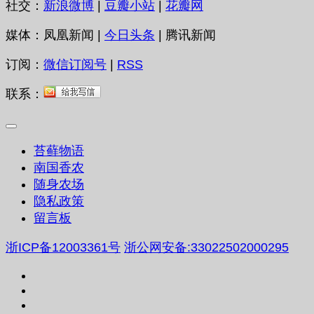
社交：
新浪微博
|
豆瓣小站
|
花瓣网
媒体：凤凰新闻 |
今日头条
| 腾讯新闻
订阅：
微信订阅号
|
RSS
联系：
苔藓物语
南国香农
随身农场
隐私政策
留言板
浙ICP备12003361号
浙公网安备:33022502000295