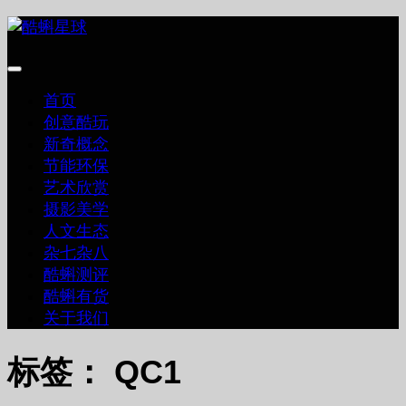
跳
至
内
容
首页
创意酷玩
新奇概念
节能环保
艺术欣赏
摄影美学
人文生态
杂七杂八
酷蝌测评
酷蝌有货
关于我们
标签：
QC1