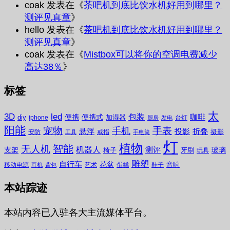
coak
发表在《
茶吧机到底比饮水机好用到哪里？
测评见真章
》
hello
发表在《
茶吧机到底比饮水机好用到哪里？
测评见真章
》
coak
发表在《
Mistbox可以将你的空调电费减少
高达38％
》
标签
太
3D
led
包装
咖啡
便携
便携式
diy
加湿器
iphone
台灯
厨房
发电
阳能
宠物
手表
手机
悬浮
投影
折叠
摄影
安防
戒指
工具
手电筒
灯
植物
无人机
智能
机器人
测评
支架
玻璃
椅子
牙刷
玩具
雕塑
自行车
花盆
音响
移动电源
艺术
蛋糕
鞋子
耳机
背包
本站踪迹
本站内容已入驻各大主流媒体平台。