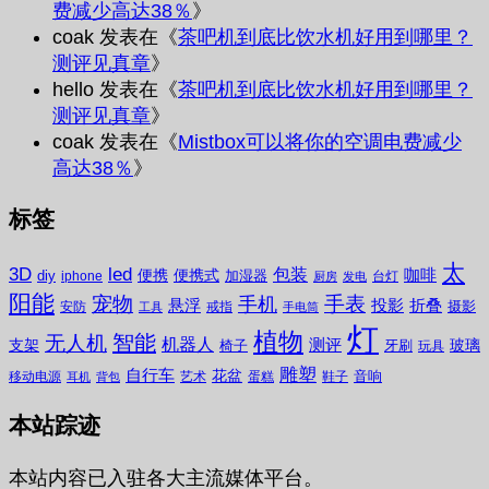
费减少高达38％
》
coak
发表在《
茶吧机到底比饮水机好用到哪里？
测评见真章
》
hello
发表在《
茶吧机到底比饮水机好用到哪里？
测评见真章
》
coak
发表在《
Mistbox可以将你的空调电费减少
高达38％
》
标签
太
3D
led
包装
咖啡
便携
便携式
diy
加湿器
iphone
台灯
厨房
发电
阳能
宠物
手表
手机
悬浮
投影
折叠
摄影
安防
戒指
工具
手电筒
灯
植物
无人机
智能
机器人
测评
支架
玻璃
椅子
牙刷
玩具
雕塑
自行车
花盆
音响
移动电源
艺术
蛋糕
鞋子
耳机
背包
本站踪迹
本站内容已入驻各大主流媒体平台。