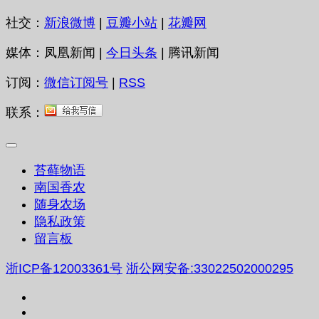
社交：
新浪微博
|
豆瓣小站
|
花瓣网
媒体：凤凰新闻 |
今日头条
| 腾讯新闻
订阅：
微信订阅号
|
RSS
联系：
苔藓物语
南国香农
随身农场
隐私政策
留言板
浙ICP备12003361号
浙公网安备:33022502000295