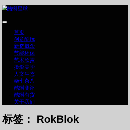
跳
至
内
容
首页
创意酷玩
新奇概念
节能环保
艺术欣赏
摄影美学
人文生态
杂七杂八
酷蝌测评
酷蝌有货
关于我们
标签：
RokBlok