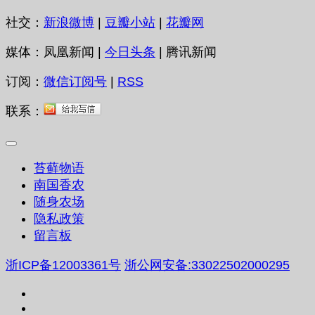
社交：
新浪微博
|
豆瓣小站
|
花瓣网
媒体：凤凰新闻 |
今日头条
| 腾讯新闻
订阅：
微信订阅号
|
RSS
联系：
苔藓物语
南国香农
随身农场
隐私政策
留言板
浙ICP备12003361号
浙公网安备:33022502000295