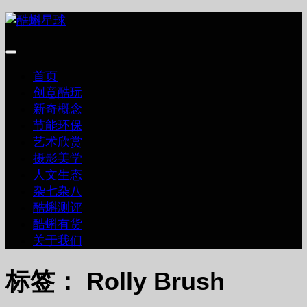
跳
至
内
容
首页
创意酷玩
新奇概念
节能环保
艺术欣赏
摄影美学
人文生态
杂七杂八
酷蝌测评
酷蝌有货
关于我们
标签：
Rolly Brush