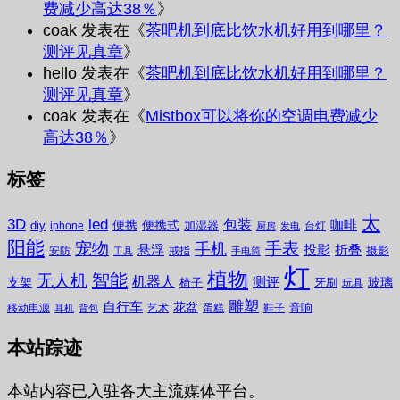
费减少高达38％
》
coak
发表在《
茶吧机到底比饮水机好用到哪里？
测评见真章
》
hello
发表在《
茶吧机到底比饮水机好用到哪里？
测评见真章
》
coak
发表在《
Mistbox可以将你的空调电费减少
高达38％
》
标签
太
3D
led
包装
咖啡
便携
便携式
diy
加湿器
iphone
台灯
厨房
发电
阳能
宠物
手表
手机
悬浮
投影
折叠
摄影
安防
戒指
工具
手电筒
灯
植物
无人机
智能
机器人
测评
支架
玻璃
椅子
牙刷
玩具
雕塑
自行车
花盆
音响
移动电源
艺术
蛋糕
鞋子
耳机
背包
本站踪迹
本站内容已入驻各大主流媒体平台。