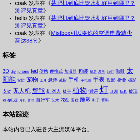
coak
发表在《
茶吧机到底比饮水机好用到哪里？
测评见真章
》
hello
发表在《
茶吧机到底比饮水机好用到哪里？
测评见真章
》
coak
发表在《
Mistbox可以将你的空调电费减少
高达38％
》
标签
太
3D
led
包装
咖啡
便携
便携式
diy
加湿器
iphone
台灯
厨房
发电
阳能
宠物
手表
手机
悬浮
投影
折叠
摄影
安防
戒指
工具
手电筒
灯
植物
无人机
智能
机器人
测评
支架
玻璃
椅子
牙刷
玩具
雕塑
自行车
花盆
音响
移动电源
艺术
蛋糕
鞋子
耳机
背包
本站踪迹
本站内容已入驻各大主流媒体平台。