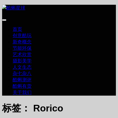
跳
至
内
容
首页
创意酷玩
新奇概念
节能环保
艺术欣赏
摄影美学
人文生态
杂七杂八
酷蝌测评
酷蝌有货
关于我们
标签：
Rorico