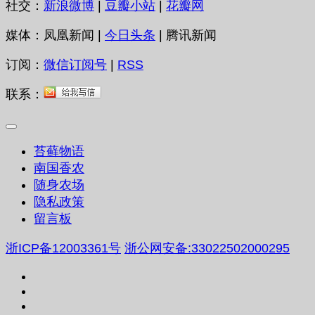
社交：
新浪微博
|
豆瓣小站
|
花瓣网
媒体：凤凰新闻 |
今日头条
| 腾讯新闻
订阅：
微信订阅号
|
RSS
联系：
苔藓物语
南国香农
随身农场
隐私政策
留言板
浙ICP备12003361号
浙公网安备:33022502000295