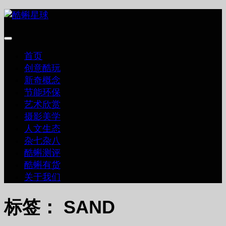
跳
至
内
容
首页
创意酷玩
新奇概念
节能环保
艺术欣赏
摄影美学
人文生态
杂七杂八
酷蝌测评
酷蝌有货
关于我们
标签：
SAND