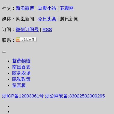
社交：
新浪微博
|
豆瓣小站
|
花瓣网
媒体：凤凰新闻 |
今日头条
| 腾讯新闻
订阅：
微信订阅号
|
RSS
联系：
苔藓物语
南国香农
随身农场
隐私政策
留言板
浙ICP备12003361号
浙公网安备:33022502000295