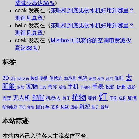
费减少高达38％
》
coak
发表在《
茶吧机到底比饮水机好用到哪里？
测评见真章
》
hello
发表在《
茶吧机到底比饮水机好用到哪里？
测评见真章
》
coak
发表在《
Mistbox可以将你的空调电费减少
高达38％
》
标签
太
3D
led
包装
咖啡
便携
便携式
diy
加湿器
iphone
台灯
厨房
发电
阳能
宠物
手表
手机
悬浮
投影
折叠
摄影
安防
戒指
工具
手电筒
灯
植物
无人机
智能
机器人
测评
支架
玻璃
椅子
牙刷
玩具
雕塑
自行车
花盆
音响
移动电源
艺术
蛋糕
鞋子
耳机
背包
本站踪迹
本站内容已入驻各大主流媒体平台。