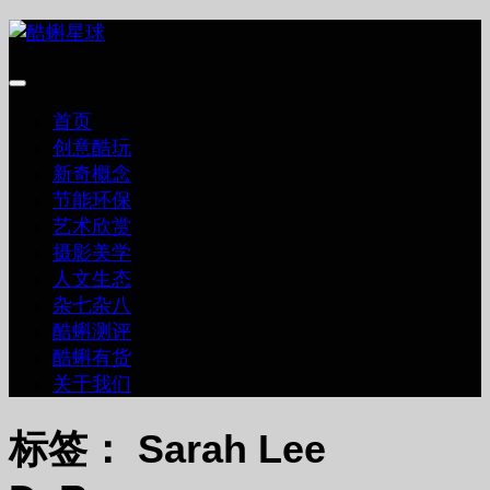
跳
至
内
容
首页
创意酷玩
新奇概念
节能环保
艺术欣赏
摄影美学
人文生态
杂七杂八
酷蝌测评
酷蝌有货
关于我们
标签：
Sarah Lee