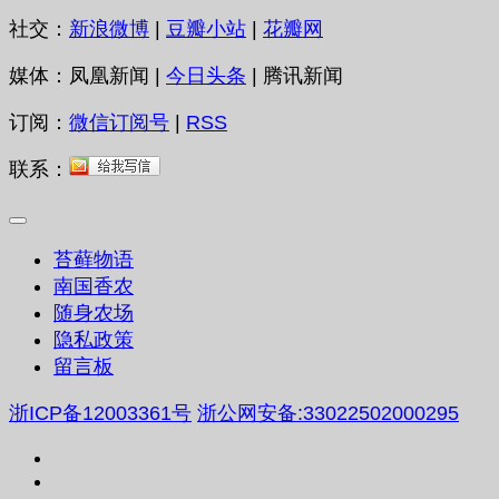
社交：
新浪微博
|
豆瓣小站
|
花瓣网
媒体：凤凰新闻 |
今日头条
| 腾讯新闻
订阅：
微信订阅号
|
RSS
联系：
苔藓物语
南国香农
随身农场
隐私政策
留言板
浙ICP备12003361号
浙公网安备:33022502000295