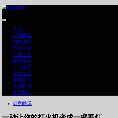
跳
至
内
容
首页
创意酷玩
新奇概念
节能环保
艺术欣赏
摄影美学
人文生态
杂七杂八
酷蝌测评
酷蝌有货
关于我们
创意酷玩
一秒让你的打火机变成一盏喷灯