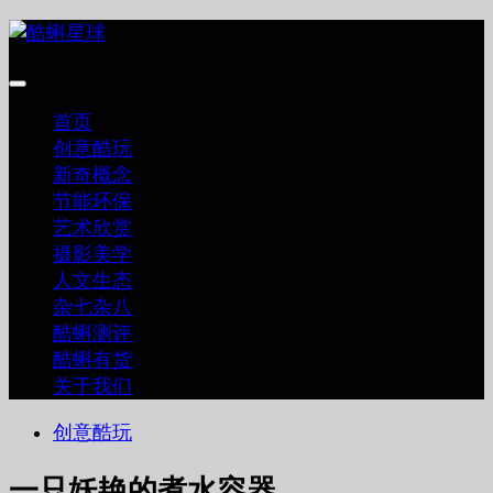
跳
至
内
容
首页
创意酷玩
新奇概念
节能环保
艺术欣赏
摄影美学
人文生态
杂七杂八
酷蝌测评
酷蝌有货
关于我们
创意酷玩
一只妖艳的煮水容器