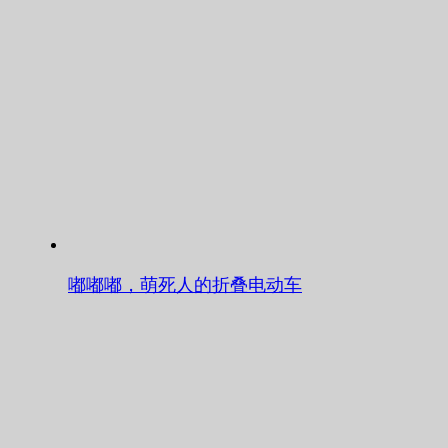
嘟嘟嘟，萌死人的折叠电动车