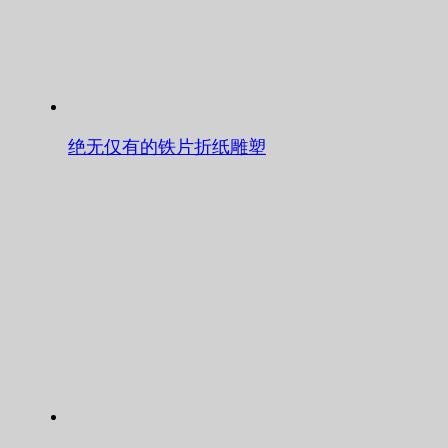
绝无仅有的铁片折纸雕塑