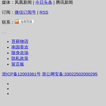
媒体：凤凰新闻 |
今日头条
| 腾讯新闻
订阅：
微信订阅号
|
RSS
联系：
苔藓物语
南国香农
随身农场
隐私政策
留言板
浙ICP备12003361号
浙公网安备:33022502000295