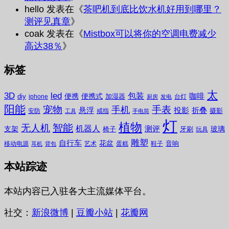
hello
发表在《
茶吧机到底比饮水机好用到哪里？
测评见真章
》
coak
发表在《
Mistbox可以将你的空调电费减少
高达38％
》
标签
太
3D
led
包装
咖啡
便携
便携式
diy
加湿器
iphone
台灯
厨房
发电
阳能
宠物
手表
手机
悬浮
投影
折叠
摄影
安防
戒指
工具
手电筒
灯
植物
无人机
智能
机器人
测评
支架
玻璃
椅子
牙刷
玩具
雕塑
自行车
花盆
音响
移动电源
艺术
蛋糕
鞋子
耳机
背包
本站踪迹
本站内容已入驻各大主流媒体平台。
社交：
新浪微博
|
豆瓣小站
|
花瓣网