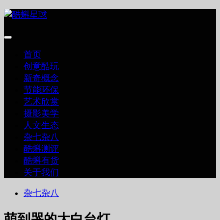
跳
至
内
容
首页
创意酷玩
新奇概念
节能环保
艺术欣赏
摄影美学
人文生态
杂七杂八
酷蝌测评
酷蝌有货
关于我们
杂七杂八
萌到哭的大白台灯