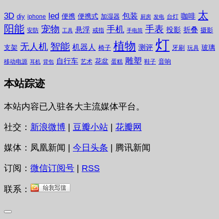
太
3D
led
包装
咖啡
便携
便携式
diy
加湿器
iphone
台灯
厨房
发电
阳能
宠物
手表
手机
悬浮
投影
折叠
摄影
安防
戒指
工具
手电筒
灯
植物
无人机
智能
机器人
测评
支架
玻璃
椅子
牙刷
玩具
雕塑
自行车
花盆
音响
移动电源
艺术
蛋糕
鞋子
耳机
背包
本站踪迹
本站内容已入驻各大主流媒体平台。
社交：
新浪微博
|
豆瓣小站
|
花瓣网
媒体：凤凰新闻 |
今日头条
| 腾讯新闻
订阅：
微信订阅号
|
RSS
联系：