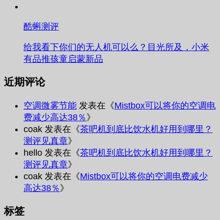
酷蝌测评
给我看下你们的无人机可以么？目光所及，小米
有品推孩童启蒙新品
近期评论
空调微雾节能
发表在《
Mistbox可以将你的空调电
费减少高达38％
》
coak
发表在《
茶吧机到底比饮水机好用到哪里？
测评见真章
》
hello
发表在《
茶吧机到底比饮水机好用到哪里？
测评见真章
》
coak
发表在《
Mistbox可以将你的空调电费减少
高达38％
》
标签