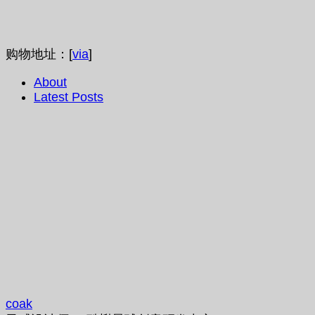
购物地址：[
via
]
About
Latest Posts
coak