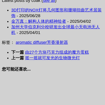
Latest posts by coak
(
see all
)
3D打印的NOX灯将几何图形和珊瑚扭曲艺术居装
饰
- 2025/06/28
金万真：解构人体的精神绘者
- 2025/04/02
加州大学伯克利分校研发出全球最小无电池无人
机
- 2025/04/01
标签：
aromatic diffuser
芳香漫射器
下一篇
由27个方块巧克力组成的魔方蛋糕
上一篇
摇一摇就可发光的生物微光灯
您可能还喜欢...