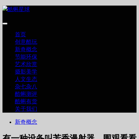
跳
至
内
容
首页
创意酷玩
新奇概念
节能环保
艺术欣赏
摄影美学
人文生态
杂七杂八
酷蝌测评
酷蝌有货
关于我们
新奇概念
有一种设备叫芳香漫射器，围观看看