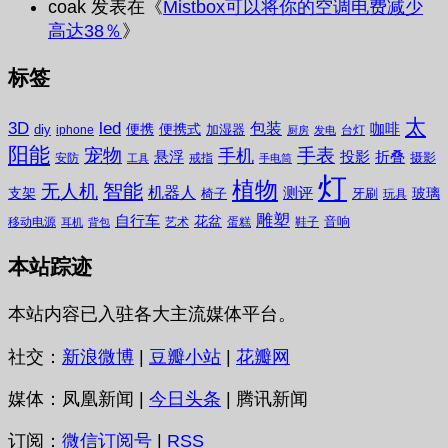
coak
发表在《
Mistbox可以将你的空调电费减少
高达38％
》
标签
太
3D
led
包装
咖啡
便携
便携式
diy
加湿器
iphone
台灯
厨房
发电
阳能
宠物
手表
手机
悬浮
投影
折叠
摄影
安防
戒指
工具
手电筒
灯
植物
无人机
智能
机器人
测评
支架
玻璃
椅子
牙刷
玩具
雕塑
自行车
花盆
音响
移动电源
艺术
蛋糕
鞋子
耳机
背包
本站踪迹
本站内容已入驻各大主流媒体平台。
社交：
新浪微博
|
豆瓣小站
|
花瓣网
媒体：凤凰新闻 |
今日头条
| 腾讯新闻
订阅：
微信订阅号
|
RSS