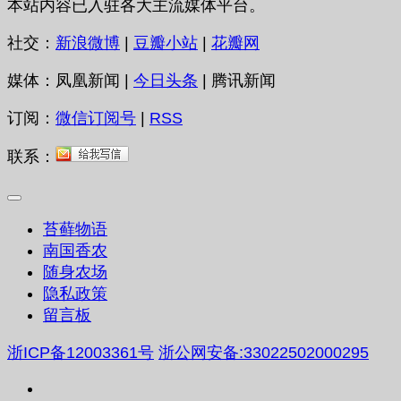
本站内容已入驻各大主流媒体平台。
社交：
新浪微博
|
豆瓣小站
|
花瓣网
媒体：凤凰新闻 |
今日头条
| 腾讯新闻
订阅：
微信订阅号
|
RSS
联系：
苔藓物语
南国香农
随身农场
隐私政策
留言板
浙ICP备12003361号
浙公网安备:33022502000295