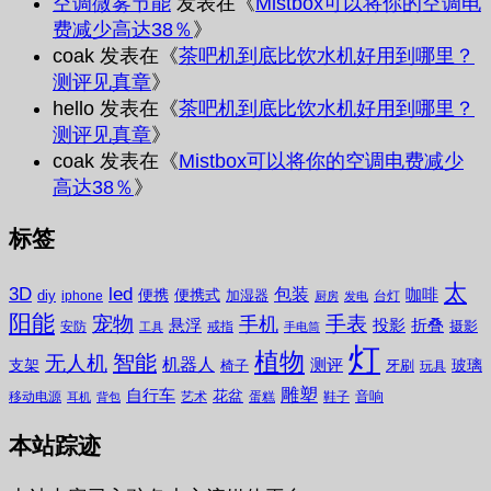
空调微雾节能
发表在《
Mistbox可以将你的空调电
费减少高达38％
》
coak
发表在《
茶吧机到底比饮水机好用到哪里？
测评见真章
》
hello
发表在《
茶吧机到底比饮水机好用到哪里？
测评见真章
》
coak
发表在《
Mistbox可以将你的空调电费减少
高达38％
》
标签
太
3D
led
包装
咖啡
便携
便携式
diy
加湿器
iphone
台灯
厨房
发电
阳能
宠物
手表
手机
悬浮
投影
折叠
摄影
安防
戒指
工具
手电筒
灯
植物
无人机
智能
机器人
测评
支架
玻璃
椅子
牙刷
玩具
雕塑
自行车
花盆
音响
移动电源
艺术
蛋糕
鞋子
耳机
背包
本站踪迹