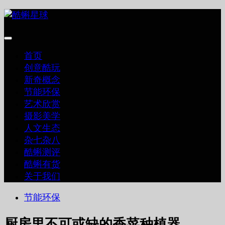
跳
至
内
容
首页
创意酷玩
新奇概念
节能环保
艺术欣赏
摄影美学
人文生态
杂七杂八
酷蝌测评
酷蝌有货
关于我们
节能环保
厨房里不可或缺的香菜种植器