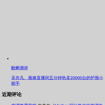
酷蝌测评
吴亦凡、薇娅直播间五分钟热卖20000台的护颈小
能手
近期评论