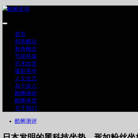
跳
至
内
容
首页
创意酷玩
新奇概念
节能环保
艺术欣赏
摄影美学
人文生态
杂七杂八
酷蝌测评
酷蝌有货
关于我们
酷蝌测评
日本发明的黑科技坐垫，形如粉丝坐