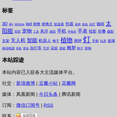
标签
太
3D
led
包装
咖啡
便携
便携式
diy
加湿器
iphone
台灯
厨房
发电
阳能
宠物
手表
手机
悬浮
投影
折叠
摄影
安防
戒指
工具
手电筒
灯
植物
无人机
智能
机器人
测评
支架
玻璃
椅子
牙刷
玩具
雕塑
自行车
花盆
音响
移动电源
艺术
蛋糕
鞋子
耳机
背包
本站踪迹
本站内容已入驻各大主流媒体平台。
社交：
新浪微博
|
豆瓣小站
|
花瓣网
媒体：凤凰新闻 |
今日头条
| 腾讯新闻
订阅：
微信订阅号
|
RSS
联系：