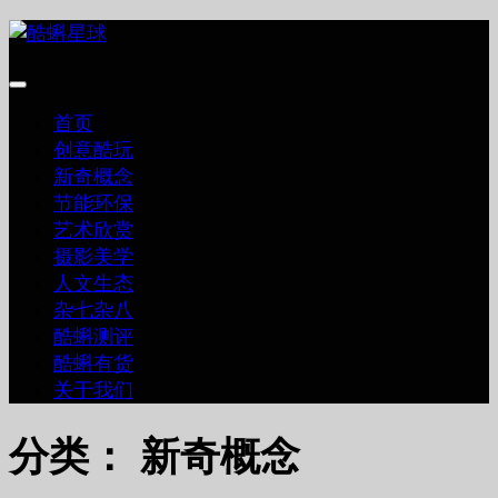
跳
至
内
容
首页
创意酷玩
新奇概念
节能环保
艺术欣赏
摄影美学
人文生态
杂七杂八
酷蝌测评
酷蝌有货
关于我们
分类：
新奇概念