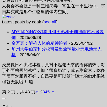
灵感设计师
at
酷蝌星球创意研发中心
人类会不会就是一种三维病毒，寄生在一个生物中。宇
宙其实就是那个生物里的体内空间。
Latest posts by coak
(
see all
)
3D打印的NOX灯将几何图形和珊瑚扭曲艺术居装
饰
- 2025/06/28
金万真：解构人体的精神绘者
- 2025/04/02
加州大学伯克利分校研发出全球最小无电池无人
机
- 2025/04/01
炎炎夏日不爽吃冰棍，真对不起老天爷的给你的热，对
于外面购买的冰棍，加了很多奶油，或者甜蜜素，吃多
了反而对肠胃不好，自己要是可以随时随地的做水果冰
棍就无敌啦！ 聪...
第 2 页，共 43 页
«
1
2
3
4
5
..
»