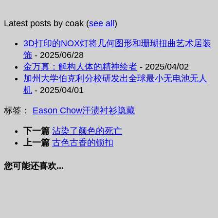
Latest posts by coak
(
see all
)
3D打印的NOX灯将几何图形和珊瑚扭曲艺术居装
饰
- 2025/06/28
金万真：解构人体的精神绘者
- 2025/04/02
加州大学伯克利分校研发出全球最小无电池无人
机
- 2025/04/01
标签：
Eason Chow
汗渍
衬衫
隐藏
下一篇
沾染了颜色的死亡
上一篇
古色古香的锁扣
您可能还喜欢...