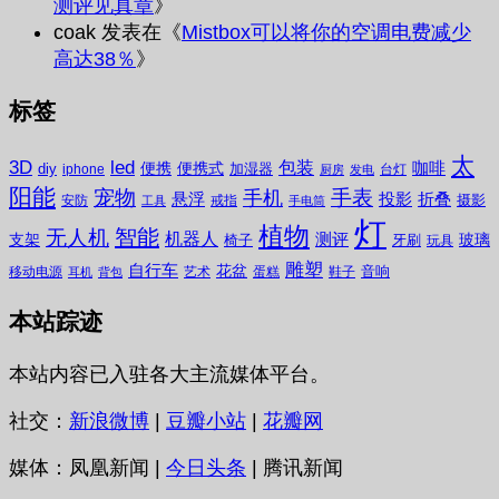
测评见真章
》
coak
发表在《
Mistbox可以将你的空调电费减少
高达38％
》
标签
太
3D
led
包装
咖啡
便携
便携式
diy
加湿器
iphone
台灯
厨房
发电
阳能
宠物
手表
手机
悬浮
投影
折叠
摄影
安防
戒指
工具
手电筒
灯
植物
无人机
智能
机器人
测评
支架
玻璃
椅子
牙刷
玩具
雕塑
自行车
花盆
音响
移动电源
艺术
蛋糕
鞋子
耳机
背包
本站踪迹
本站内容已入驻各大主流媒体平台。
社交：
新浪微博
|
豆瓣小站
|
花瓣网
媒体：凤凰新闻 |
今日头条
| 腾讯新闻