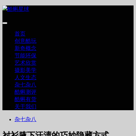
跳
至
内
容
首页
创意酷玩
新奇概念
节能环保
艺术欣赏
摄影美学
人文生态
杂七杂八
酷蝌测评
酷蝌有货
关于我们
杂七杂八
衬衫腋下汗渍的巧妙隐藏方式