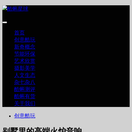
跳
至
内
容
首页
创意酷玩
新奇概念
节能环保
艺术欣赏
摄影美学
人文生态
杂七杂八
酷蝌测评
酷蝌有货
关于我们
创意酷玩
别墅里的高端火炉音响