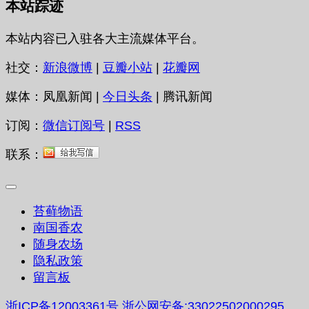
本站踪迹
本站内容已入驻各大主流媒体平台。
社交：
新浪微博
|
豆瓣小站
|
花瓣网
媒体：凤凰新闻 |
今日头条
| 腾讯新闻
订阅：
微信订阅号
|
RSS
联系：
苔藓物语
南国香农
随身农场
隐私政策
留言板
浙ICP备12003361号
浙公网安备:33022502000295