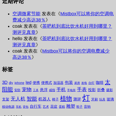
近期评论
空调微雾节能
发表在《
Mistbox可以将你的空调电
费减少高达38％
》
coak
发表在《
茶吧机到底比饮水机好用到哪里？
测评见真章
》
hello
发表在《
茶吧机到底比饮水机好用到哪里？
测评见真章
》
coak
发表在《
Mistbox可以将你的空调电费减少
高达38％
》
标签
太
3D
led
包装
咖啡
便携
便携式
diy
加湿器
iphone
台灯
厨房
发电
阳能
宠物
手表
手机
悬浮
投影
折叠
摄影
安防
戒指
工具
手电筒
灯
植物
无人机
智能
机器人
测评
支架
玻璃
椅子
牙刷
玩具
雕塑
自行车
花盆
音响
移动电源
艺术
蛋糕
鞋子
耳机
背包