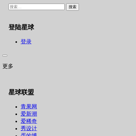
搜
索：
登陆星球
登录
更多
星球联盟
青果网
爱新潮
爱稀奇
秀设计
蛋的博