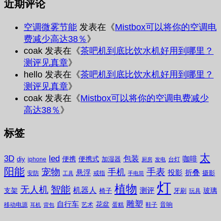
近期评论
空调微雾节能
发表在《
Mistbox可以将你的空调电
费减少高达38％
》
coak
发表在《
茶吧机到底比饮水机好用到哪里？
测评见真章
》
hello
发表在《
茶吧机到底比饮水机好用到哪里？
测评见真章
》
coak
发表在《
Mistbox可以将你的空调电费减少
高达38％
》
标签
太
3D
led
包装
咖啡
便携
便携式
diy
加湿器
iphone
台灯
厨房
发电
阳能
宠物
手表
手机
悬浮
投影
折叠
摄影
安防
戒指
工具
手电筒
灯
植物
无人机
智能
机器人
测评
支架
玻璃
椅子
牙刷
玩具
雕塑
自行车
花盆
音响
移动电源
艺术
蛋糕
鞋子
耳机
背包