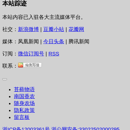
本站踪迹
本站内容已入驻各大主流媒体平台。
社交：
新浪微博
|
豆瓣小站
|
花瓣网
媒体：凤凰新闻 |
今日头条
| 腾讯新闻
订阅：
微信订阅号
|
RSS
联系：
苔藓物语
南国香农
随身农场
隐私政策
留言板
浙ICP备12003361号
浙公网安备:33022502000295