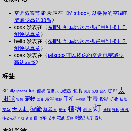
空调微雾节能
发表在《
Mistbox可以将你的空调电
费减少高达38％
》
coak
发表在《
茶吧机到底比饮水机好用到哪里？
测评见真章
》
hello
发表在《
茶吧机到底比饮水机好用到哪里？
测评见真章
》
coak
发表在《
Mistbox可以将你的空调电费减少
高达38％
》
标签
太
3D
led
包装
咖啡
便携
便携式
diy
加湿器
iphone
台灯
厨房
发电
阳能
宠物
手表
手机
悬浮
投影
折叠
摄影
安防
戒指
工具
手电筒
灯
植物
无人机
智能
机器人
测评
支架
玻璃
椅子
牙刷
玩具
雕塑
自行车
花盆
音响
移动电源
艺术
蛋糕
鞋子
耳机
背包