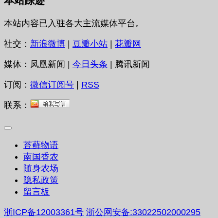
本站踪迹
本站内容已入驻各大主流媒体平台。
社交：
新浪微博
|
豆瓣小站
|
花瓣网
媒体：凤凰新闻 |
今日头条
| 腾讯新闻
订阅：
微信订阅号
|
RSS
联系：
苔藓物语
南国香农
随身农场
隐私政策
留言板
浙ICP备12003361号
浙公网安备:33022502000295