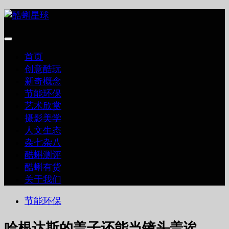
跳
至
内
容
首页
创意酷玩
新奇概念
节能环保
艺术欣赏
摄影美学
人文生态
杂七杂八
酷蝌测评
酷蝌有货
关于我们
节能环保
哈根达斯的盖子还能当镜头盖诶