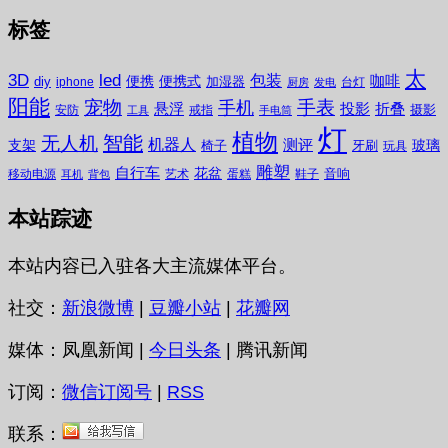
标签
太
3D
led
包装
咖啡
便携
便携式
diy
加湿器
iphone
台灯
厨房
发电
阳能
宠物
手表
手机
悬浮
投影
折叠
摄影
安防
戒指
工具
手电筒
灯
植物
无人机
智能
机器人
测评
支架
玻璃
椅子
牙刷
玩具
雕塑
自行车
花盆
音响
移动电源
艺术
蛋糕
鞋子
耳机
背包
本站踪迹
本站内容已入驻各大主流媒体平台。
社交：
新浪微博
|
豆瓣小站
|
花瓣网
媒体：凤凰新闻 |
今日头条
| 腾讯新闻
订阅：
微信订阅号
|
RSS
联系：