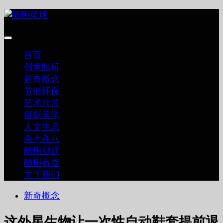
跳
至
内
容
首页
创意酷玩
新奇概念
节能环保
艺术欣赏
摄影美学
人文生态
杂七杂八
酷蝌测评
酷蝌有货
关于我们
新奇概念
这外星生物让一次性自动鞋套提前退