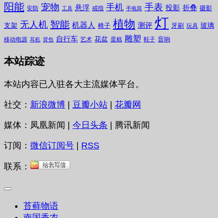
阳能
宠物
手表
手机
悬浮
投影
折叠
摄影
安防
戒指
工具
手电筒
灯
植物
无人机
智能
机器人
测评
支架
玻璃
椅子
牙刷
玩具
雕塑
自行车
花盆
音响
移动电源
艺术
蛋糕
鞋子
耳机
背包
本站踪迹
本站内容已入驻各大主流媒体平台。
社交：
新浪微博
|
豆瓣小站
|
花瓣网
媒体：凤凰新闻 |
今日头条
| 腾讯新闻
订阅：
微信订阅号
|
RSS
联系：
苔藓物语
南国香农