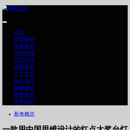
跳
至
内
容
首页
创意酷玩
新奇概念
节能环保
艺术欣赏
摄影美学
人文生态
杂七杂八
酷蝌测评
酷蝌有货
关于我们
新奇概念
一款用中国思维设计的红点大奖台灯