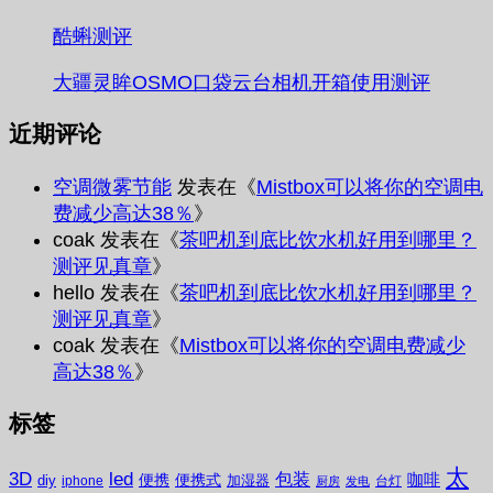
酷蝌测评
大疆灵眸OSMO口袋云台相机开箱使用测评
近期评论
空调微雾节能
发表在《
Mistbox可以将你的空调电
费减少高达38％
》
coak
发表在《
茶吧机到底比饮水机好用到哪里？
测评见真章
》
hello
发表在《
茶吧机到底比饮水机好用到哪里？
测评见真章
》
coak
发表在《
Mistbox可以将你的空调电费减少
高达38％
》
标签
太
3D
led
包装
咖啡
便携
便携式
diy
加湿器
iphone
台灯
厨房
发电