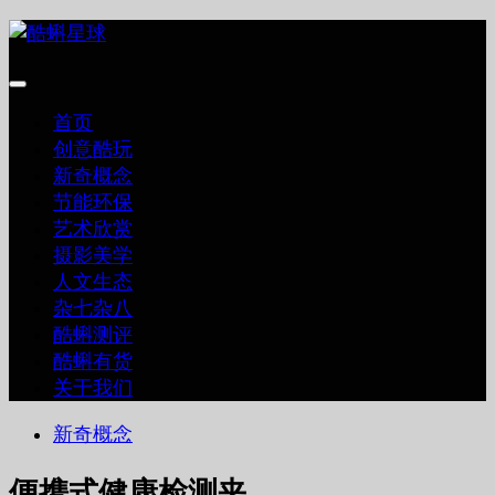
跳
至
内
容
首页
创意酷玩
新奇概念
节能环保
艺术欣赏
摄影美学
人文生态
杂七杂八
酷蝌测评
酷蝌有货
关于我们
新奇概念
便携式健康检测夹