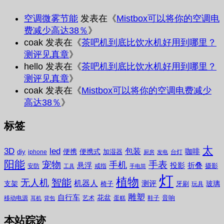
空调微雾节能
发表在《
Mistbox可以将你的空调电
费减少高达38％
》
coak
发表在《
茶吧机到底比饮水机好用到哪里？
测评见真章
》
hello
发表在《
茶吧机到底比饮水机好用到哪里？
测评见真章
》
coak
发表在《
Mistbox可以将你的空调电费减少
高达38％
》
标签
太
3D
led
包装
咖啡
便携
便携式
diy
加湿器
iphone
台灯
厨房
发电
阳能
宠物
手表
手机
悬浮
投影
折叠
摄影
安防
戒指
工具
手电筒
灯
植物
无人机
智能
机器人
测评
支架
玻璃
椅子
牙刷
玩具
雕塑
自行车
花盆
音响
移动电源
艺术
蛋糕
鞋子
耳机
背包
本站踪迹