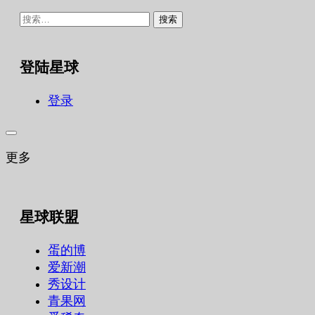
搜
索：
登陆星球
登录
更多
星球联盟
蛋的博
爱新潮
秀设计
青果网