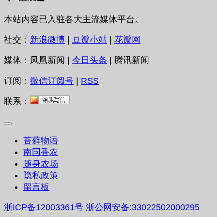
本站内容已入驻各大主流媒体平台。
社交：
新浪微博
|
豆瓣小站
|
花瓣网
媒体：凤凰新闻 |
今日头条
| 腾讯新闻
订阅：
微信订阅号
|
RSS
联系：
苔藓物语
南国香农
随身农场
隐私政策
留言板
浙ICP备12003361号
浙公网安备:33022502000295