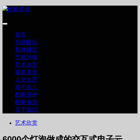
跳
至
内
容
首页
创意酷玩
新奇概念
节能环保
艺术欣赏
摄影美学
人文生态
杂七杂八
酷蝌测评
酷蝌有货
关于我们
艺术欣赏
6000个灯泡做成的交互式电子云