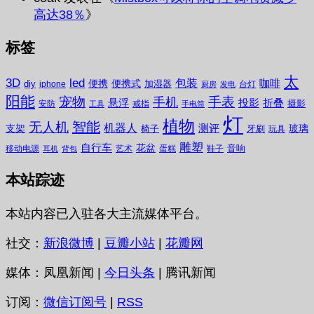
高达38％
》
标签
太
3D
led
包装
咖啡
便携
便携式
diy
加湿器
iphone
台灯
厨房
发电
阳能
宠物
手表
手机
悬浮
投影
折叠
摄影
安防
戒指
工具
手电筒
灯
植物
无人机
智能
机器人
测评
支架
玻璃
椅子
牙刷
玩具
雕塑
自行车
花盆
音响
移动电源
艺术
蛋糕
鞋子
耳机
背包
本站踪迹
本站内容已入驻各大主流媒体平台。
社交：
新浪微博
|
豆瓣小站
|
花瓣网
媒体：凤凰新闻 |
今日头条
| 腾讯新闻
订阅：
微信订阅号
|
RSS