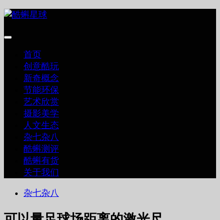
跳
至
内
容
首页
创意酷玩
新奇概念
节能环保
艺术欣赏
摄影美学
人文生态
杂七杂八
酷蝌测评
酷蝌有货
关于我们
杂七杂八
可以量足球场距离的激光尺