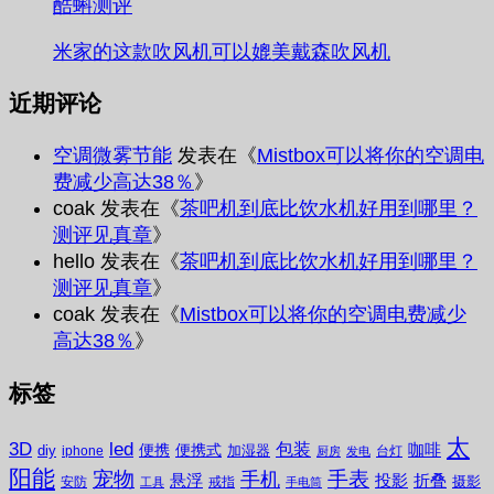
酷蝌测评
米家的这款吹风机可以媲美戴森吹风机
近期评论
空调微雾节能
发表在《
Mistbox可以将你的空调电
费减少高达38％
》
coak
发表在《
茶吧机到底比饮水机好用到哪里？
测评见真章
》
hello
发表在《
茶吧机到底比饮水机好用到哪里？
测评见真章
》
coak
发表在《
Mistbox可以将你的空调电费减少
高达38％
》
标签
太
3D
led
包装
咖啡
便携
便携式
diy
加湿器
iphone
台灯
厨房
发电
阳能
宠物
手表
手机
悬浮
投影
折叠
摄影
安防
戒指
工具
手电筒