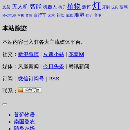
灯
植物
无人机
智能
机器人
测评
支架
玻璃
椅子
牙刷
玩具
雕塑
自行车
花盆
音响
移动电源
艺术
蛋糕
鞋子
耳机
背包
本站踪迹
本站内容已入驻各大主流媒体平台。
社交：
新浪微博
|
豆瓣小站
|
花瓣网
媒体：凤凰新闻 |
今日头条
| 腾讯新闻
订阅：
微信订阅号
|
RSS
联系：
苔藓物语
南国香农
随身农场