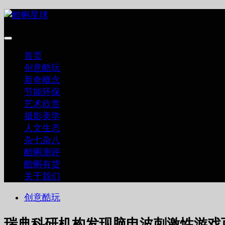
跳
至
内
容
首页
创意酷玩
新奇概念
节能环保
艺术欣赏
摄影美学
人文生态
杂七杂八
酷蝌测评
酷蝌有货
关于我们
创意酷玩
瑞典科研机构发现脑电波刺激性游戏