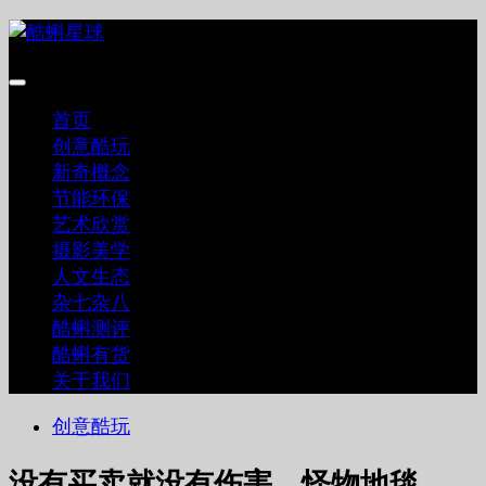
跳
至
内
容
首页
创意酷玩
新奇概念
节能环保
艺术欣赏
摄影美学
人文生态
杂七杂八
酷蝌测评
酷蝌有货
关于我们
创意酷玩
没有买卖就没有伤害，怪物地毯