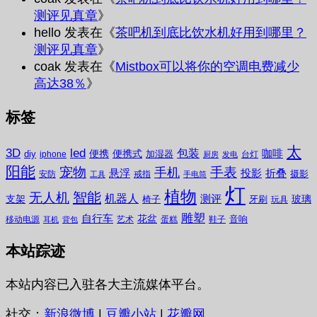
测评见真章
》
hello
发表在《
茶吧机到底比饮水机好用到哪里？
测评见真章
》
coak
发表在《
Mistbox可以将你的空调电费减少
高达38％
》
标签
太
3D
led
包装
咖啡
便携
便携式
diy
加湿器
iphone
台灯
厨房
发电
阳能
宠物
手表
手机
悬浮
投影
折叠
摄影
安防
戒指
工具
手电筒
灯
植物
无人机
智能
机器人
测评
支架
玻璃
椅子
牙刷
玩具
雕塑
自行车
花盆
音响
移动电源
艺术
蛋糕
鞋子
耳机
背包
本站踪迹
本站内容已入驻各大主流媒体平台。
社交：
新浪微博
|
豆瓣小站
|
花瓣网