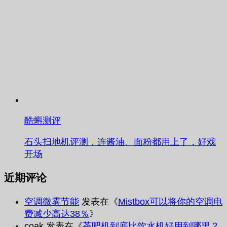
酷蝌测评
石头扫地机评测，连酱油、面粉都用上了，好戏
开场
近期评论
空调微雾节能
发表在《
Mistbox可以将你的空调电
费减少高达38％
》
coak
发表在《
茶吧机到底比饮水机好用到哪里？