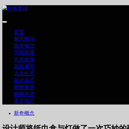
跳
至
内
容
首页
创意酷玩
新奇概念
节能环保
艺术欣赏
摄影美学
人文生态
杂七杂八
酷蝌测评
酷蝌有货
关于我们
新奇概念
设计师将纸巾盒与灯做了一次巧妙的