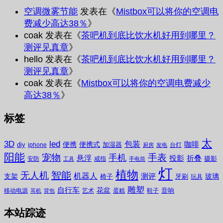
空调微雾节能
发表在《
Mistbox可以将你的空调电
费减少高达38％
》
coak
发表在《
茶吧机到底比饮水机好用到哪里？
测评见真章
》
hello
发表在《
茶吧机到底比饮水机好用到哪里？
测评见真章
》
coak
发表在《
Mistbox可以将你的空调电费减少
高达38％
》
标签
太
3D
led
包装
咖啡
便携
便携式
diy
加湿器
iphone
台灯
厨房
发电
阳能
宠物
手表
手机
悬浮
投影
折叠
摄影
安防
戒指
工具
手电筒
灯
植物
无人机
智能
机器人
测评
支架
玻璃
椅子
牙刷
玩具
雕塑
自行车
花盆
音响
移动电源
艺术
蛋糕
鞋子
耳机
背包
本站踪迹