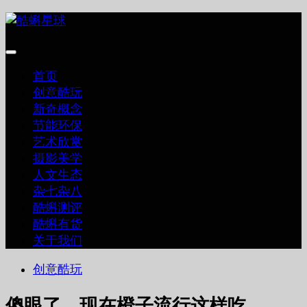
跳
至
内
容
首页
创意酷玩
新奇概念
节能环保
艺术欣赏
摄影美学
人文生态
杂七杂八
酷蝌测评
酷蝌有货
关于我们
创意酷玩
傻眼了，现在橙子流行这样吃