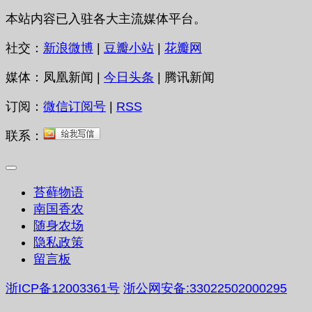
本站内容已入驻各大主流媒体平台。
社交：
新浪微博
|
豆瓣小站
|
花瓣网
媒体：凤凰新闻 |
今日头条
| 腾讯新闻
订阅：
微信订阅号
|
RSS
联系：
苔藓物语
南国香农
随身农场
隐私政策
留言板
浙ICP备12003361号
浙公网安备:33022502000295