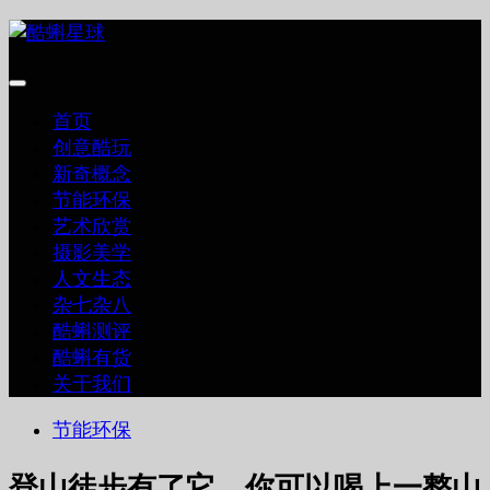
跳
至
内
容
首页
创意酷玩
新奇概念
节能环保
艺术欣赏
摄影美学
人文生态
杂七杂八
酷蝌测评
酷蝌有货
关于我们
节能环保
登山徒步有了它，你可以喝上一整山