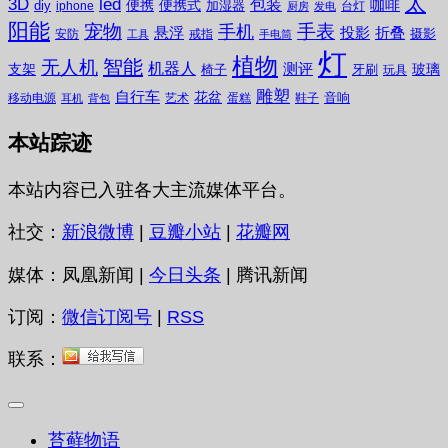
太
3D
led
包装
咖啡
便携
便携式
diy
加湿器
iphone
台灯
厨房
发电
阳能
宠物
手表
手机
悬浮
投影
折叠
摄影
安防
戒指
工具
手电筒
灯
植物
无人机
智能
机器人
测评
支架
玻璃
椅子
牙刷
玩具
雕塑
自行车
花盆
音响
移动电源
艺术
蛋糕
鞋子
耳机
背包
本站踪迹
本站内容已入驻各大主流媒体平台。
社交：
新浪微博
|
豆瓣小站
|
花瓣网
媒体：凤凰新闻 |
今日头条
| 腾讯新闻
订阅：
微信订阅号
|
RSS
联系：
苔藓物语