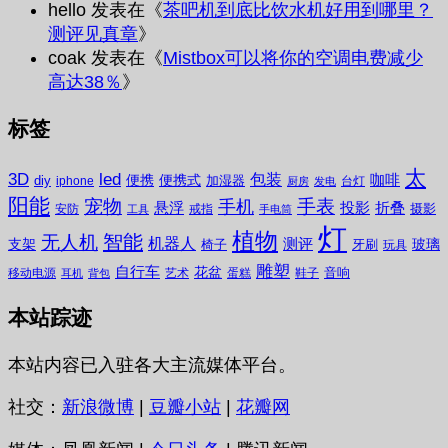
hello
发表在《
茶吧机到底比饮水机好用到哪里？
测评见真章
》
coak
发表在《
Mistbox可以将你的空调电费减少
高达38％
》
标签
太
3D
led
包装
咖啡
便携
便携式
diy
加湿器
iphone
台灯
厨房
发电
阳能
宠物
手表
手机
悬浮
投影
折叠
摄影
安防
戒指
工具
手电筒
灯
植物
无人机
智能
机器人
测评
支架
玻璃
椅子
牙刷
玩具
雕塑
自行车
花盆
音响
移动电源
艺术
蛋糕
鞋子
耳机
背包
本站踪迹
本站内容已入驻各大主流媒体平台。
社交：
新浪微博
|
豆瓣小站
|
花瓣网