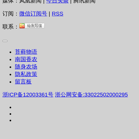
媒体：凤凰新闻 |
今日头条
| 腾讯新闻
订阅：
微信订阅号
|
RSS
联系：
苔藓物语
南国香农
随身农场
隐私政策
留言板
浙ICP备12003361号
浙公网安备:33022502000295