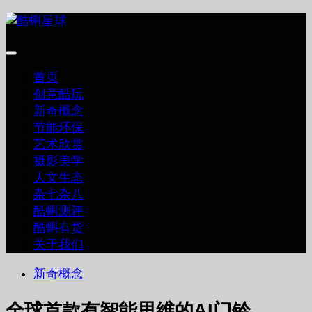
跳
至
内
容
首页
创意酷玩
新奇概念
节能环保
艺术欣赏
摄影美学
人文生态
杂七杂八
酷蝌测评
酷蝌有货
关于我们
新奇概念
全球首款有智能思维的AI门铃