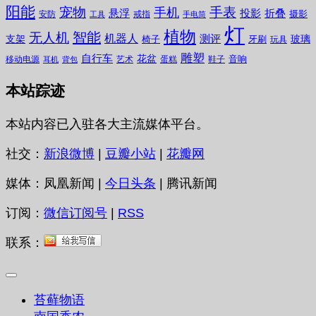
阳能
宠物
手表
手机
悬浮
投影
折叠
摄影
安防
戒指
工具
手电筒
灯
植物
无人机
智能
机器人
测评
支架
玻璃
椅子
牙刷
玩具
雕塑
自行车
花盆
音响
移动电源
艺术
蛋糕
鞋子
耳机
背包
本站踪迹
本站内容已入驻各大主流媒体平台。
社交：
新浪微博
|
豆瓣小站
|
花瓣网
媒体：凤凰新闻 |
今日头条
| 腾讯新闻
订阅：
微信订阅号
|
RSS
联系：
苔藓物语