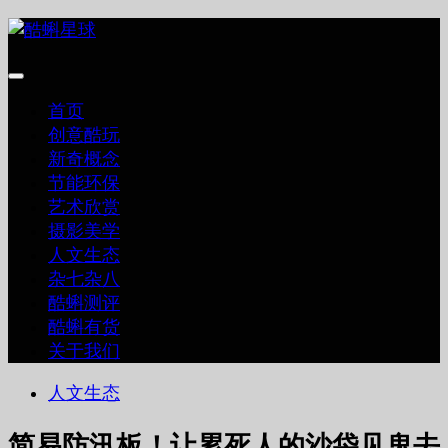
跳
至
内
容
首页
创意酷玩
新奇概念
节能环保
艺术欣赏
摄影美学
人文生态
杂七杂八
酷蝌测评
酷蝌有货
关于我们
人文生态
简易防汛板！让累死人的沙袋见鬼去