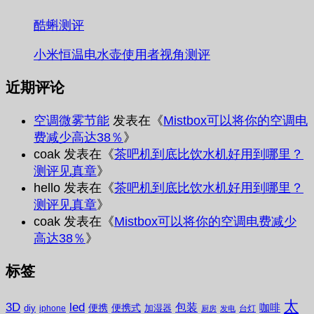
酷蝌测评
小米恒温电水壶使用者视角测评
近期评论
空调微雾节能
发表在《
Mistbox可以将你的空调电
费减少高达38％
》
coak
发表在《
茶吧机到底比饮水机好用到哪里？
测评见真章
》
hello
发表在《
茶吧机到底比饮水机好用到哪里？
测评见真章
》
coak
发表在《
Mistbox可以将你的空调电费减少
高达38％
》
标签
太
3D
led
包装
咖啡
便携
便携式
diy
加湿器
iphone
台灯
厨房
发电