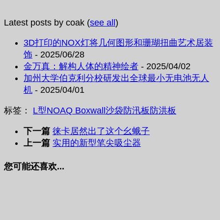
Latest posts by coak
(
see all
)
3D打印的NOX灯将几何图形和珊瑚扭曲艺术居装
饰
- 2025/06/28
金万真：解构人体的精神绘者
- 2025/04/02
加州大学伯克利分校研发出全球最小无电池无人
机
- 2025/04/01
标签：
L型
NOAQ Boxwall
沙袋
防汛板
防洪板
下一篇
徕卡居然出了这个幺蛾子
上一篇
实用的新型笔尖吸尘器
您可能还喜欢...