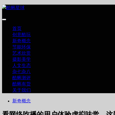
跳
至
内
容
首页
创意酷玩
新奇概念
节能环保
艺术欣赏
摄影美学
人文生态
杂七杂八
酷蝌测评
酷蝌有货
关于我们
新奇概念
看网络吃播的用户体验虚拟味觉，这