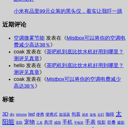
小米有品里99元众筹的黑头仪，着实让我吓一跳
近期评论
空调微雾节能
发表在《
Mistbox可以将你的空调电
费减少高达38％
》
coak
发表在《
茶吧机到底比饮水机好用到哪里？
测评见真章
》
hello
发表在《
茶吧机到底比饮水机好用到哪里？
测评见真章
》
coak
发表在《
Mistbox可以将你的空调电费减少
高达38％
》
标签
太
3D
led
包装
咖啡
便携
便携式
diy
加湿器
iphone
台灯
厨房
发电
阳能
宠物
手表
手机
悬浮
投影
折叠
摄影
安防
戒指
工具
手电筒