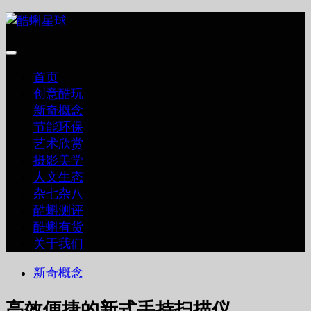
跳
至
内
容
首页
创意酷玩
新奇概念
节能环保
艺术欣赏
摄影美学
人文生态
杂七杂八
酷蝌测评
酷蝌有货
关于我们
新奇概念
高效便捷的新式手持扫描仪