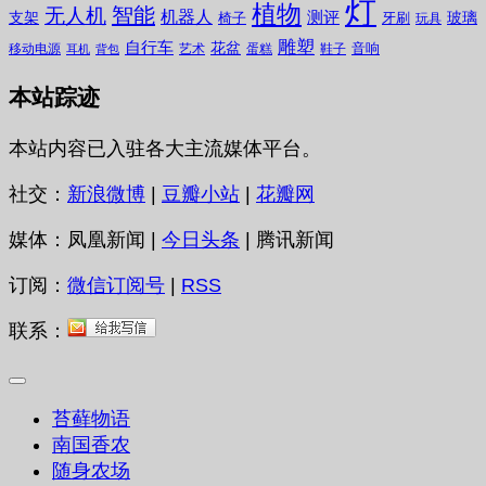
灯
植物
无人机
智能
机器人
测评
支架
玻璃
椅子
牙刷
玩具
雕塑
自行车
花盆
音响
移动电源
艺术
蛋糕
鞋子
耳机
背包
本站踪迹
本站内容已入驻各大主流媒体平台。
社交：
新浪微博
|
豆瓣小站
|
花瓣网
媒体：凤凰新闻 |
今日头条
| 腾讯新闻
订阅：
微信订阅号
|
RSS
联系：
苔藓物语
南国香农
随身农场