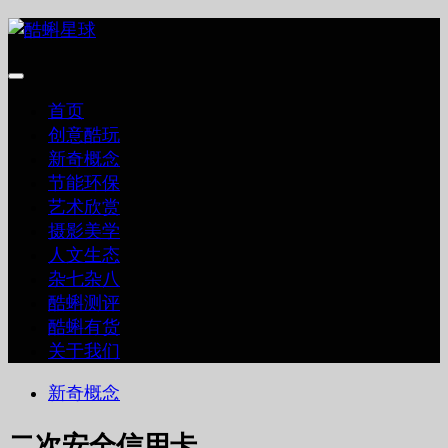
跳
至
内
容
首页
创意酷玩
新奇概念
节能环保
艺术欣赏
摄影美学
人文生态
杂七杂八
酷蝌测评
酷蝌有货
关于我们
新奇概念
二次安全信用卡