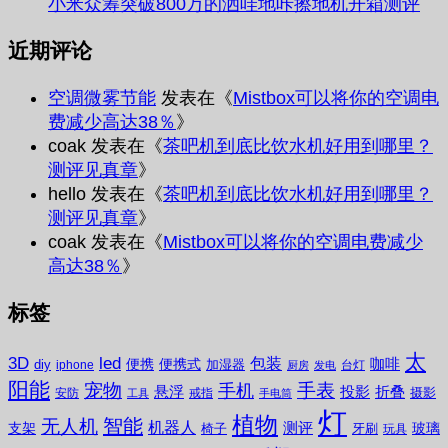
小米众筹突破800万的洒哇地咔擦地机开箱测评
近期评论
空调微雾节能
发表在《
Mistbox可以将你的空调电
费减少高达38％
》
coak
发表在《
茶吧机到底比饮水机好用到哪里？
测评见真章
》
hello
发表在《
茶吧机到底比饮水机好用到哪里？
测评见真章
》
coak
发表在《
Mistbox可以将你的空调电费减少
高达38％
》
标签
太
3D
led
包装
咖啡
便携
便携式
diy
加湿器
iphone
台灯
厨房
发电
阳能
宠物
手表
手机
悬浮
投影
折叠
摄影
安防
戒指
工具
手电筒
灯
植物
无人机
智能
机器人
测评
支架
玻璃
椅子
牙刷
玩具