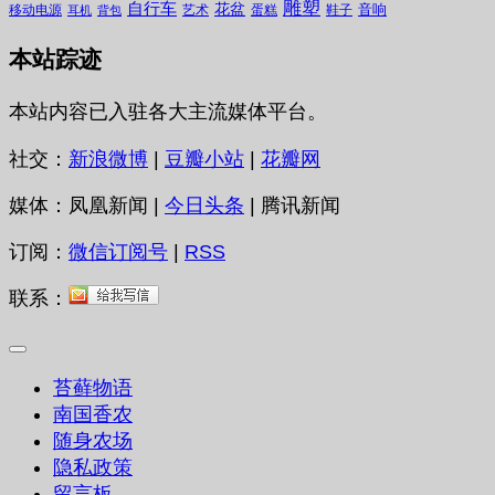
雕塑
自行车
花盆
音响
移动电源
艺术
蛋糕
鞋子
耳机
背包
本站踪迹
本站内容已入驻各大主流媒体平台。
社交：
新浪微博
|
豆瓣小站
|
花瓣网
媒体：凤凰新闻 |
今日头条
| 腾讯新闻
订阅：
微信订阅号
|
RSS
联系：
苔藓物语
南国香农
随身农场
隐私政策
留言板