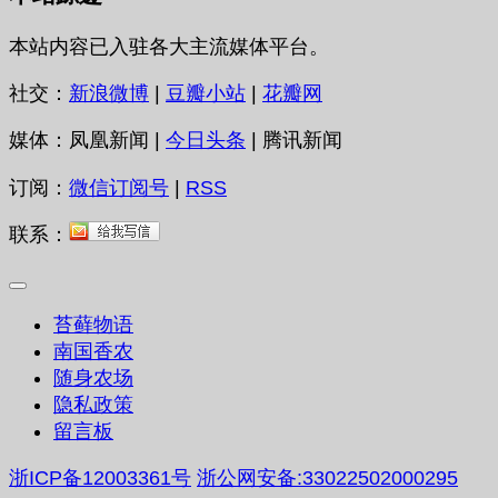
本站内容已入驻各大主流媒体平台。
社交：
新浪微博
|
豆瓣小站
|
花瓣网
媒体：凤凰新闻 |
今日头条
| 腾讯新闻
订阅：
微信订阅号
|
RSS
联系：
苔藓物语
南国香农
随身农场
隐私政策
留言板
浙ICP备12003361号
浙公网安备:33022502000295