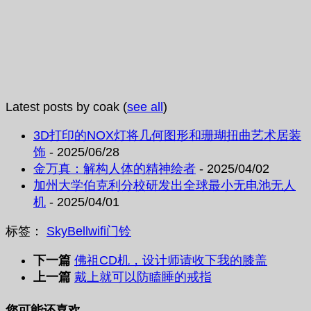
Latest posts by coak
(
see all
)
3D打印的NOX灯将几何图形和珊瑚扭曲艺术居装
饰
- 2025/06/28
金万真：解构人体的精神绘者
- 2025/04/02
加州大学伯克利分校研发出全球最小无电池无人
机
- 2025/04/01
标签：
SkyBell
wifi
门铃
下一篇
佛祖CD机，设计师请收下我的膝盖
上一篇
戴上就可以防瞌睡的戒指
您可能还喜欢...