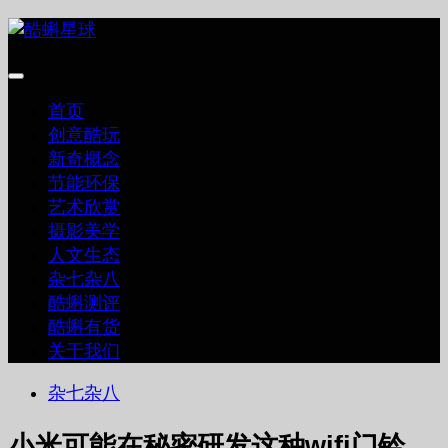
跳
至
内
容
首页
创意酷玩
新奇概念
节能环保
艺术欣赏
摄影美学
人文生态
杂七杂八
酷蝌测评
酷蝌有货
关于我们
杂七杂八
小米可能在秘密研发这种wifi门铃