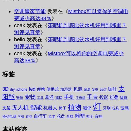
空调微雾节能
发表在《
Mistbox可以将你的空调电
费减少高达38％
》
coak
发表在《
茶吧机到底比饮水机好用到哪里？
测评见真章
》
hello
发表在《
茶吧机到底比饮水机好用到哪里？
测评见真章
》
coak
发表在《
Mistbox可以将你的空调电费减少
高达38％
》
标签
太
3D
led
包装
咖啡
便携
便携式
diy
加湿器
iphone
台灯
厨房
发电
阳能
宠物
手表
手机
悬浮
投影
折叠
摄影
安防
戒指
工具
手电筒
灯
植物
无人机
智能
机器人
测评
支架
玻璃
椅子
牙刷
玩具
雕塑
自行车
花盆
音响
移动电源
艺术
蛋糕
鞋子
耳机
背包
本站踪迹