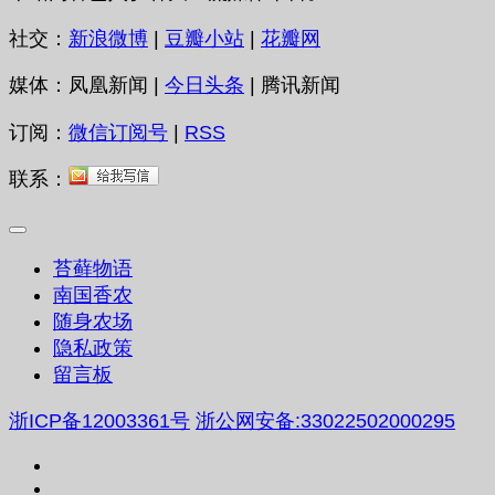
社交：
新浪微博
|
豆瓣小站
|
花瓣网
媒体：凤凰新闻 |
今日头条
| 腾讯新闻
订阅：
微信订阅号
|
RSS
联系：
苔藓物语
南国香农
随身农场
隐私政策
留言板
浙ICP备12003361号
浙公网安备:33022502000295