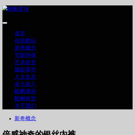
跳
至
内
容
首页
创意酷玩
新奇概念
节能环保
艺术欣赏
摄影美学
人文生态
杂七杂八
酷蝌测评
酷蝌有货
关于我们
新奇概念
倍感神奇的银丝内裤