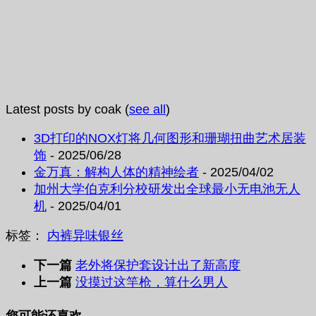
Latest posts by coak
(
see all
)
3D打印的NOX灯将几何图形和珊瑚扭曲艺术居装
饰
- 2025/06/28
金万真：解构人体的精神绘者
- 2025/04/02
加州大学伯克利分校研发出全球最小无电池无人
机
- 2025/04/01
标签：
内裤
异味
银丝
下一篇
老外将保护套设计出了新高度
上一篇
没摸过这竿枪，算什么男人