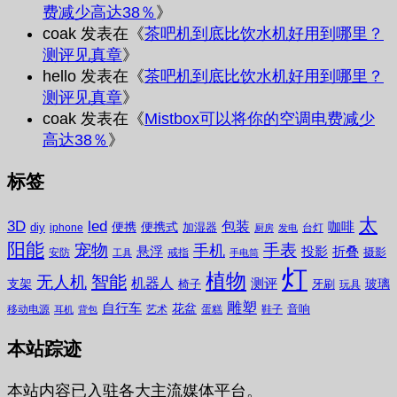
费减少高达38％
》
coak
发表在《
茶吧机到底比饮水机好用到哪里？
测评见真章
》
hello
发表在《
茶吧机到底比饮水机好用到哪里？
测评见真章
》
coak
发表在《
Mistbox可以将你的空调电费减少
高达38％
》
标签
太
3D
led
包装
咖啡
便携
便携式
diy
加湿器
iphone
台灯
厨房
发电
阳能
宠物
手表
手机
悬浮
投影
折叠
摄影
安防
戒指
工具
手电筒
灯
植物
无人机
智能
机器人
测评
支架
玻璃
椅子
牙刷
玩具
雕塑
自行车
花盆
音响
移动电源
艺术
蛋糕
鞋子
耳机
背包
本站踪迹
本站内容已入驻各大主流媒体平台。