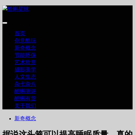
跳
至
内
容
首页
创意酷玩
新奇概念
节能环保
艺术欣赏
摄影美学
人文生态
杂七杂八
酷蝌测评
酷蝌有货
关于我们
新奇概念
据说这头箍可以提高睡眠质量，真的