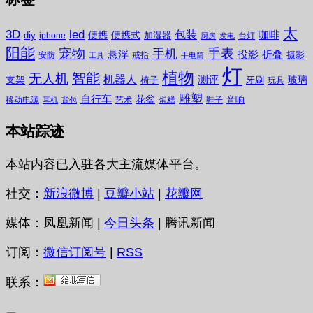
太
3D
led
包装
咖啡
便携
便携式
diy
加湿器
iphone
台灯
厨房
发电
阳能
宠物
手表
手机
悬浮
投影
折叠
摄影
安防
戒指
工具
手电筒
灯
植物
无人机
智能
机器人
测评
支架
玻璃
椅子
牙刷
玩具
雕塑
自行车
花盆
音响
移动电源
艺术
蛋糕
鞋子
耳机
背包
本站踪迹
本站内容已入驻各大主流媒体平台。
社交：
新浪微博
|
豆瓣小站
|
花瓣网
媒体：凤凰新闻 |
今日头条
| 腾讯新闻
订阅：
微信订阅号
|
RSS
联系：