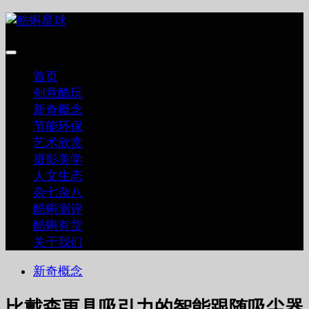
跳
至
内
容
首页
创意酷玩
新奇概念
节能环保
艺术欣赏
摄影美学
人文生态
杂七杂八
酷蝌测评
酷蝌有货
关于我们
新奇概念
比戴森更具吸引力的智能跟随吸尘器