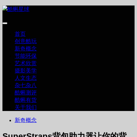
跳
至
内
容
首页
创意酷玩
新奇概念
节能环保
艺术欣赏
摄影美学
人文生态
杂七杂八
酷蝌测评
酷蝌有货
关于我们
新奇概念
SuperStraps背包助力器让你的背