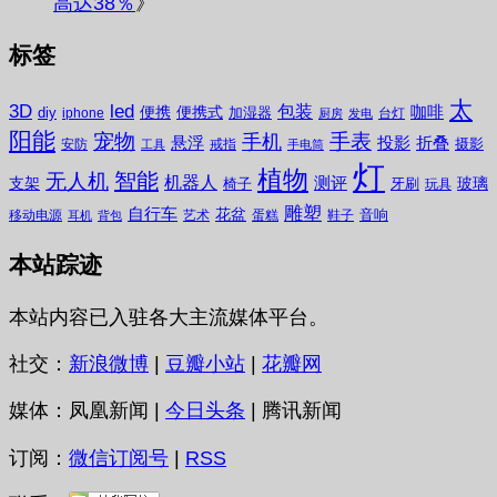
高达38％
》
标签
太
3D
led
包装
咖啡
便携
便携式
diy
加湿器
iphone
台灯
厨房
发电
阳能
宠物
手表
手机
悬浮
投影
折叠
摄影
安防
戒指
工具
手电筒
灯
植物
无人机
智能
机器人
测评
支架
玻璃
椅子
牙刷
玩具
雕塑
自行车
花盆
音响
移动电源
艺术
蛋糕
鞋子
耳机
背包
本站踪迹
本站内容已入驻各大主流媒体平台。
社交：
新浪微博
|
豆瓣小站
|
花瓣网
媒体：凤凰新闻 |
今日头条
| 腾讯新闻
订阅：
微信订阅号
|
RSS