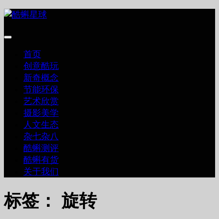
跳
至
内
容
首页
创意酷玩
新奇概念
节能环保
艺术欣赏
摄影美学
人文生态
杂七杂八
酷蝌测评
酷蝌有货
关于我们
标签：
旋转