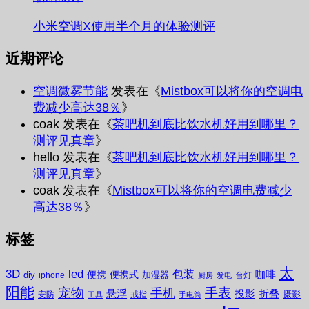
小米空调X使用半个月的体验测评
近期评论
空调微雾节能
发表在《
Mistbox可以将你的空调电
费减少高达38％
》
coak
发表在《
茶吧机到底比饮水机好用到哪里？
测评见真章
》
hello
发表在《
茶吧机到底比饮水机好用到哪里？
测评见真章
》
coak
发表在《
Mistbox可以将你的空调电费减少
高达38％
》
标签
太
3D
led
包装
咖啡
便携
便携式
diy
加湿器
iphone
台灯
厨房
发电
阳能
宠物
手表
手机
悬浮
投影
折叠
摄影
安防
戒指
工具
手电筒