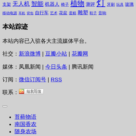
灯
植物
无人机
智能
机器人
测评
支架
玻璃
椅子
牙刷
玩具
雕塑
自行车
花盆
音响
移动电源
艺术
蛋糕
鞋子
耳机
背包
本站踪迹
本站内容已入驻各大主流媒体平台。
社交：
新浪微博
|
豆瓣小站
|
花瓣网
媒体：凤凰新闻 |
今日头条
| 腾讯新闻
订阅：
微信订阅号
|
RSS
联系：
苔藓物语
南国香农
随身农场