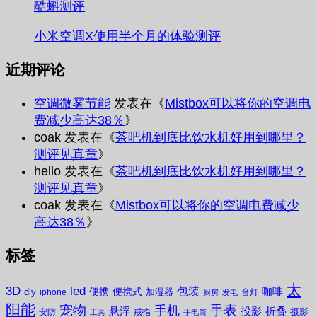
酷蝌测评
小米空调X使用半个月的体验测评
近期评论
空调微雾节能
发表在《
Mistbox可以将你的空调电
费减少高达38％
》
coak
发表在《
茶吧机到底比饮水机好用到哪里？
测评见真章
》
hello
发表在《
茶吧机到底比饮水机好用到哪里？
测评见真章
》
coak
发表在《
Mistbox可以将你的空调电费减少
高达38％
》
标签
太
3D
led
包装
咖啡
便携
便携式
diy
加湿器
iphone
台灯
厨房
发电
阳能
宠物
手表
手机
悬浮
投影
折叠
摄影
安防
戒指
工具
手电筒