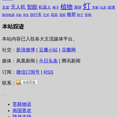
灯
植物
无人机
智能
机器人
测评
支架
玻璃
椅子
牙刷
玩具
雕塑
自行车
花盆
音响
移动电源
艺术
蛋糕
鞋子
耳机
背包
本站踪迹
本站内容已入驻各大主流媒体平台。
社交：
新浪微博
|
豆瓣小站
|
花瓣网
媒体：凤凰新闻 |
今日头条
| 腾讯新闻
订阅：
微信订阅号
|
RSS
联系：
苔藓物语
南国香农
随身农场