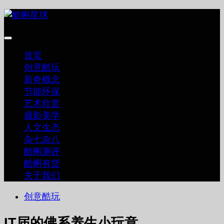
跳
至
内
容
首页
创意酷玩
新奇概念
节能环保
艺术欣赏
摄影美学
人文生态
杂七杂八
酷蝌测评
酷蝌有货
关于我们
创意酷玩
IT届的佛系养生小玩意