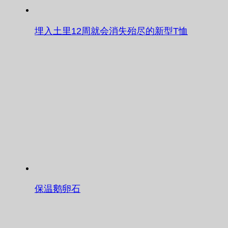
埋入土里12周就会消失殆尽的新型T恤
保温鹅卵石