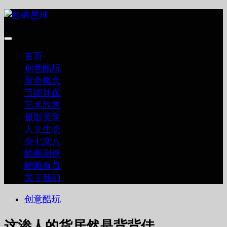
跳
至
内
容
首页
创意酷玩
新奇概念
节能环保
艺术欣赏
摄影美学
人文生态
杂七杂八
酷蝌测评
酷蝌有货
关于我们
创意酷玩
这渗人的货居然是背背佳