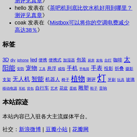
测评见真章
》
hello
发表在《
茶吧机到底比饮水机好用到哪里？
测评见真章
》
coak
发表在《
Mistbox可以将你的空调电费减少
高达38％
》
标签
太
3D
led
包装
咖啡
便携
便携式
diy
加湿器
iphone
台灯
厨房
发电
阳能
宠物
手表
手机
悬浮
投影
折叠
摄影
安防
戒指
工具
手电筒
灯
植物
无人机
智能
机器人
测评
支架
玻璃
椅子
牙刷
玩具
雕塑
自行车
花盆
音响
移动电源
艺术
蛋糕
鞋子
耳机
背包
本站踪迹
本站内容已入驻各大主流媒体平台。
社交：
新浪微博
|
豆瓣小站
|
花瓣网