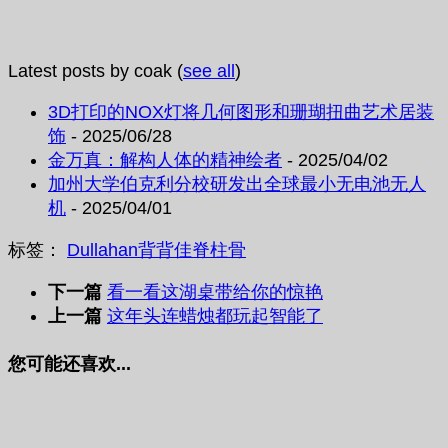
Latest posts by coak
(
see all
)
3D打印的NOX灯将几何图形和珊瑚扭曲艺术居装
饰
- 2025/06/28
金万真：解构人体的精神绘者
- 2025/04/02
加州大学伯克利分校研发出全球最小无电池无人
机
- 2025/04/01
标签：
Dullahan
背背佳
脊柱骨
下一篇
看一看这湖桌带给你的惊艳
上一篇
这年头连蜡烛都玩起智能了
您可能还喜欢...