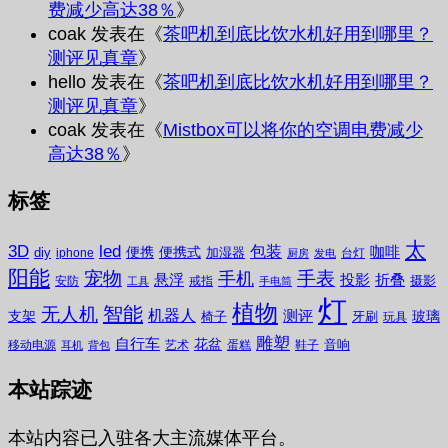
费减少高达38％
》
coak
发表在《
茶吧机到底比饮水机好用到哪里？
测评见真章
》
hello
发表在《
茶吧机到底比饮水机好用到哪里？
测评见真章
》
coak
发表在《
Mistbox可以将你的空调电费减少
高达38％
》
标签
太
3D
led
包装
咖啡
便携
便携式
diy
加湿器
iphone
台灯
厨房
发电
阳能
宠物
手表
手机
悬浮
投影
折叠
摄影
安防
戒指
工具
手电筒
灯
植物
无人机
智能
机器人
测评
支架
玻璃
椅子
牙刷
玩具
雕塑
自行车
花盆
音响
移动电源
艺术
蛋糕
鞋子
耳机
背包
本站踪迹
本站内容已入驻各大主流媒体平台。