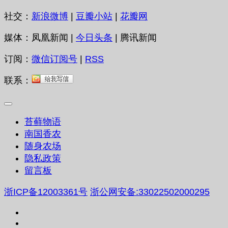
社交：
新浪微博
|
豆瓣小站
|
花瓣网
媒体：凤凰新闻 |
今日头条
| 腾讯新闻
订阅：
微信订阅号
|
RSS
联系：
苔藓物语
南国香农
随身农场
隐私政策
留言板
浙ICP备12003361号
浙公网安备:33022502000295