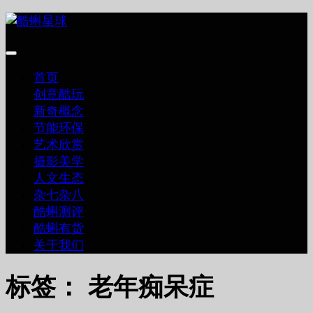
跳
至
内
容
首页
创意酷玩
新奇概念
节能环保
艺术欣赏
摄影美学
人文生态
杂七杂八
酷蝌测评
酷蝌有货
关于我们
标签：
老年痴呆症