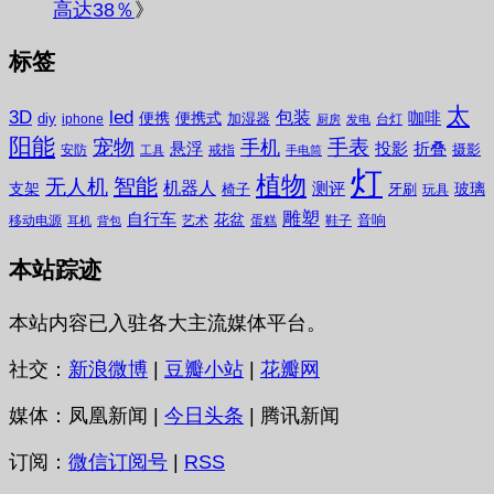
高达38％
》
标签
太
3D
led
包装
咖啡
便携
便携式
diy
加湿器
iphone
台灯
厨房
发电
阳能
宠物
手表
手机
悬浮
投影
折叠
摄影
安防
戒指
工具
手电筒
灯
植物
无人机
智能
机器人
测评
支架
玻璃
椅子
牙刷
玩具
雕塑
自行车
花盆
音响
移动电源
艺术
蛋糕
鞋子
耳机
背包
本站踪迹
本站内容已入驻各大主流媒体平台。
社交：
新浪微博
|
豆瓣小站
|
花瓣网
媒体：凤凰新闻 |
今日头条
| 腾讯新闻
订阅：
微信订阅号
|
RSS