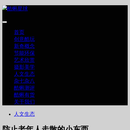
跳
至
内
容
首页
创意酷玩
新奇概念
节能环保
艺术欣赏
摄影美学
人文生态
杂七杂八
酷蝌测评
酷蝌有货
关于我们
人文生态
防止老年人走散的小东西