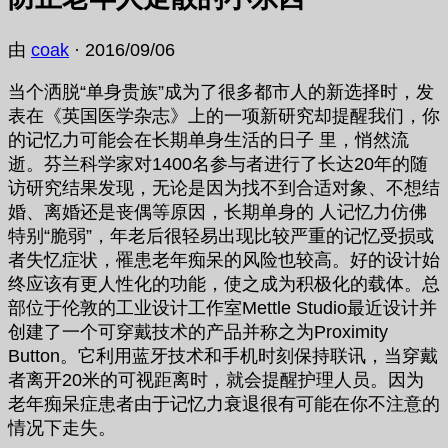
由
coak
·
2016/09/06
当个洒脱“单身贵族”成为了很多都市人的新选择时，发
表在《英国医学杂志》上的一项新研究却提醒我们，你
的记忆力可能会在长期单身生活的日子 里，悄然流
逝。芬兰科学家对1400名参与者进行了长达20年的随
访研究结果发现，无论是因为找不到合适对象、不想结
婚、离婚还是丧偶等原因，长期单身的 人记忆力仿佛
特别“脆弱”，年老后很轻易出现比较严重的记忆受损或
者失忆症状，罹患老年痴呆的风险也较高。好的设计始
终应该有更人性化的功能，使之成为积极化的载体。总
部位于伦敦的工业设计工作室Mettle Studio最近设计并
创建了一个可穿戴技术的产品并称之为Proximity
Button。它利用蓝牙技术和手机时刻保持联讯，当穿戴
者离开20米的可视距离时，就会提醒护理人员。因为
老年痴呆症患者由于记忆力衰退很有可能在你不注意的
情况下走失。