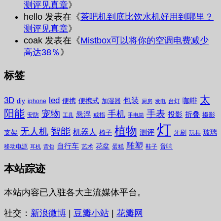
测评见真章
》
hello
发表在《
茶吧机到底比饮水机好用到哪里？
测评见真章
》
coak
发表在《
Mistbox可以将你的空调电费减少
高达38％
》
标签
太
3D
led
包装
咖啡
便携
便携式
diy
加湿器
iphone
台灯
厨房
发电
阳能
宠物
手表
手机
悬浮
投影
折叠
摄影
安防
戒指
工具
手电筒
灯
植物
无人机
智能
机器人
测评
支架
玻璃
椅子
牙刷
玩具
雕塑
自行车
花盆
音响
移动电源
艺术
蛋糕
鞋子
耳机
背包
本站踪迹
本站内容已入驻各大主流媒体平台。
社交：
新浪微博
|
豆瓣小站
|
花瓣网