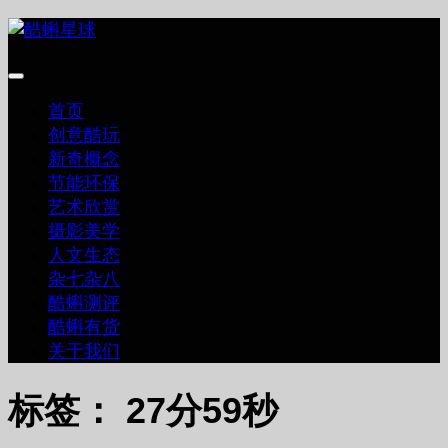
跳
至
内
容
首页
创意酷玩
新奇概念
节能环保
艺术欣赏
摄影美学
人文生态
杂七杂八
酷蝌测评
酷蝌有货
关于我们
标签：
27分59秒