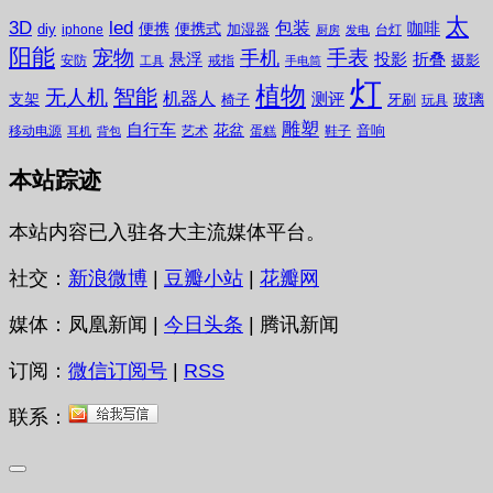
太
3D
led
包装
咖啡
便携
便携式
diy
加湿器
iphone
台灯
厨房
发电
阳能
宠物
手表
手机
悬浮
投影
折叠
摄影
安防
戒指
工具
手电筒
灯
植物
无人机
智能
机器人
测评
支架
玻璃
椅子
牙刷
玩具
雕塑
自行车
花盆
音响
移动电源
艺术
蛋糕
鞋子
耳机
背包
本站踪迹
本站内容已入驻各大主流媒体平台。
社交：
新浪微博
|
豆瓣小站
|
花瓣网
媒体：凤凰新闻 |
今日头条
| 腾讯新闻
订阅：
微信订阅号
|
RSS
联系：