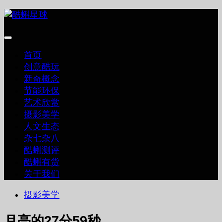
跳
至
内
容
首页
创意酷玩
新奇概念
节能环保
艺术欣赏
摄影美学
人文生态
杂七杂八
酷蝌测评
酷蝌有货
关于我们
摄影美学
月亮的27分59秒