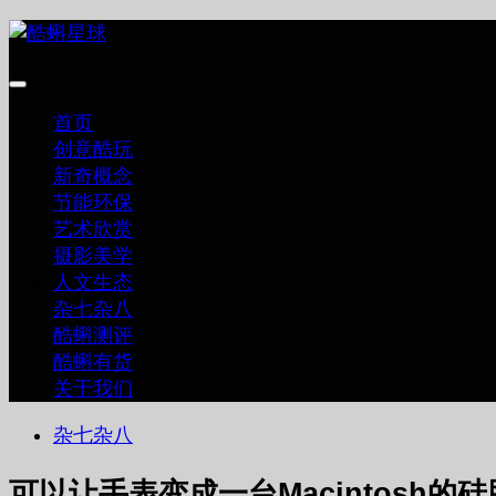
跳
至
内
容
首页
创意酷玩
新奇概念
节能环保
艺术欣赏
摄影美学
人文生态
杂七杂八
酷蝌测评
酷蝌有货
关于我们
杂七杂八
可以让手表变成一台Macintosh的