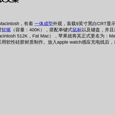
cintosh，有着
一体成型
外观，装载9英寸黑白CRT显示器
吋
软驱
（容量：400K），搭配单键式
鼠标
以及键盘，并且运行
osh 512K，Fat Mac），苹果就将其正式更名为：Maci
架采用软性硅胶材质制作。放入apple watch感应充电线后，就