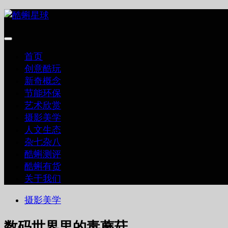
跳
至
内
容
首页
创意酷玩
新奇概念
节能环保
艺术欣赏
摄影美学
人文生态
杂七杂八
酷蝌测评
酷蝌有货
关于我们
摄影美学
数码世界里的毒蘑菇