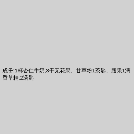
成份:1杯杏仁牛奶,3干无花果、甘草粉1茶匙、腰果1滴
香草精,2汤匙