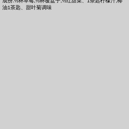
成份:½杯草莓,½杯覆盆子,½红甜菜、1茶匙柠檬汁,椰
油1茶匙、甜叶菊调味