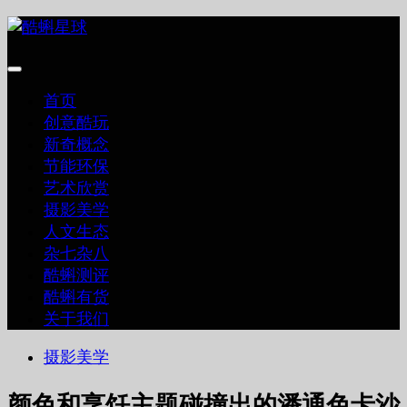
跳
至
内
容
首页
创意酷玩
新奇概念
节能环保
艺术欣赏
摄影美学
人文生态
杂七杂八
酷蝌测评
酷蝌有货
关于我们
摄影美学
颜色和烹饪主题碰撞出的潘通色卡沙