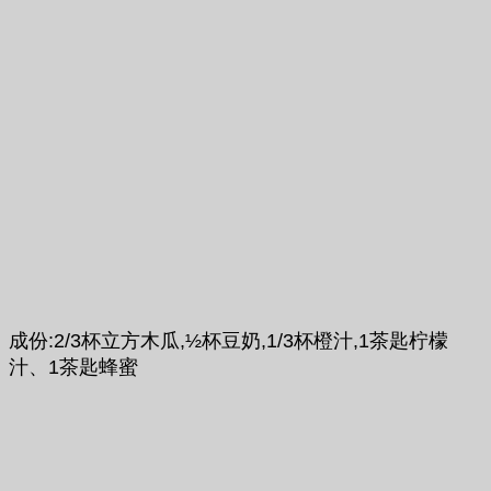
成份:2/3杯立方木瓜,½杯豆奶,1/3杯橙汁,1茶匙柠檬
汁、1茶匙蜂蜜