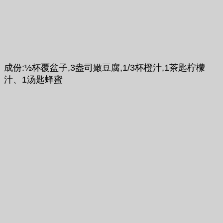
成份:½杯覆盆子,3盎司嫩豆腐,1/3杯橙汁,1茶匙柠檬
汁、1汤匙蜂蜜