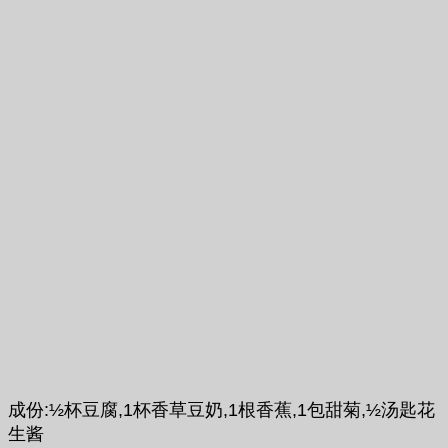
成份:½杯豆腐,1杯香草豆奶,1根香蕉,1包甜菊,½汤匙花
生酱