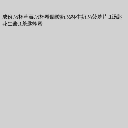
成份:½杯草莓,½杯希腊酸奶,½杯牛奶,¼菠萝片,1汤匙
花生酱,1茶匙蜂蜜