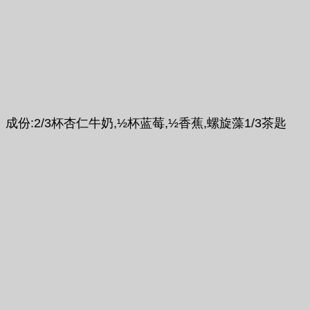
成份:2/3杯杏仁牛奶,½杯蓝莓,½香蕉,螺旋藻1/3茶匙