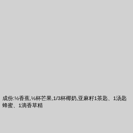
成份:½香蕉,½杯芒果,1/3杯椰奶,亚麻籽1茶匙、1汤匙
蜂蜜、1滴香草精