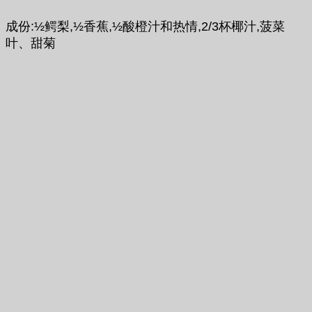
成份:½鳄梨,½香蕉,½酸橙汁和热情,2/3杯椰汁,菠菜
叶、甜菊