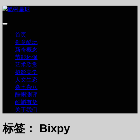
跳
至
内
容
首页
创意酷玩
新奇概念
节能环保
艺术欣赏
摄影美学
人文生态
杂七杂八
酷蝌测评
酷蝌有货
关于我们
标签：
Bixpy