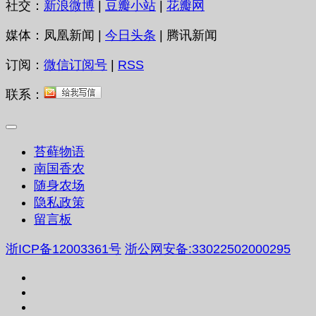
社交：
新浪微博
|
豆瓣小站
|
花瓣网
媒体：凤凰新闻 |
今日头条
| 腾讯新闻
订阅：
微信订阅号
|
RSS
联系：
苔藓物语
南国香农
随身农场
隐私政策
留言板
浙ICP备12003361号
浙公网安备:33022502000295