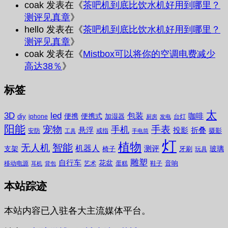
coak
发表在《
茶吧机到底比饮水机好用到哪里？
测评见真章
》
hello
发表在《
茶吧机到底比饮水机好用到哪里？
测评见真章
》
coak
发表在《
Mistbox可以将你的空调电费减少
高达38％
》
标签
太
3D
led
包装
咖啡
便携
便携式
diy
加湿器
iphone
台灯
厨房
发电
阳能
宠物
手表
手机
悬浮
投影
折叠
摄影
安防
戒指
工具
手电筒
灯
植物
无人机
智能
机器人
测评
支架
玻璃
椅子
牙刷
玩具
雕塑
自行车
花盆
音响
移动电源
艺术
蛋糕
鞋子
耳机
背包
本站踪迹
本站内容已入驻各大主流媒体平台。