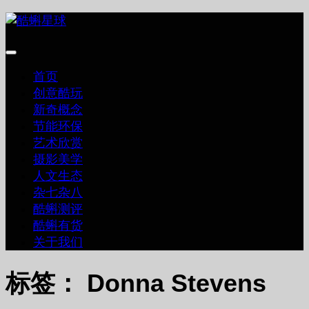
跳
至
内
容
首页
创意酷玩
新奇概念
节能环保
艺术欣赏
摄影美学
人文生态
杂七杂八
酷蝌测评
酷蝌有货
关于我们
标签：
Donna Stevens