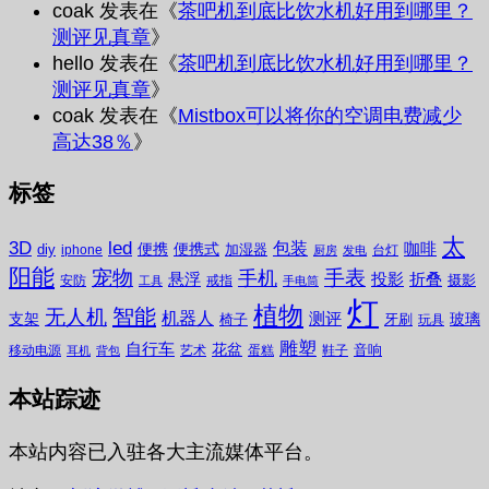
coak
发表在《
茶吧机到底比饮水机好用到哪里？
测评见真章
》
hello
发表在《
茶吧机到底比饮水机好用到哪里？
测评见真章
》
coak
发表在《
Mistbox可以将你的空调电费减少
高达38％
》
标签
太
3D
led
包装
咖啡
便携
便携式
diy
加湿器
iphone
台灯
厨房
发电
阳能
宠物
手表
手机
悬浮
投影
折叠
摄影
安防
戒指
工具
手电筒
灯
植物
无人机
智能
机器人
测评
支架
玻璃
椅子
牙刷
玩具
雕塑
自行车
花盆
音响
移动电源
艺术
蛋糕
鞋子
耳机
背包
本站踪迹
本站内容已入驻各大主流媒体平台。