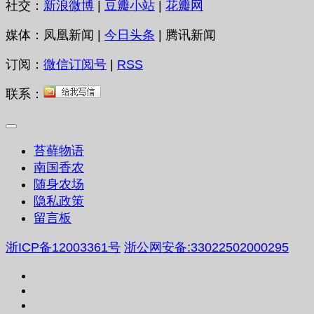
社交：
新浪微博
|
豆瓣小站
|
花瓣网
媒体：凤凰新闻 |
今日头条
| 腾讯新闻
订阅：
微信订阅号
|
RSS
联系：
苔藓物语
南国香农
随身农场
隐私政策
留言板
浙ICP备12003361号
浙公网安备:33022502000295